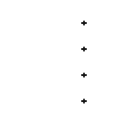
+
+
+
+