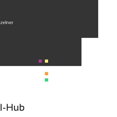
nzelner
KI-Hub