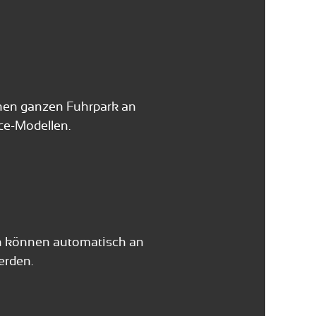
inen ganzen Fuhrpark an
ce-Modellen.
gen können automatisch an
erden.